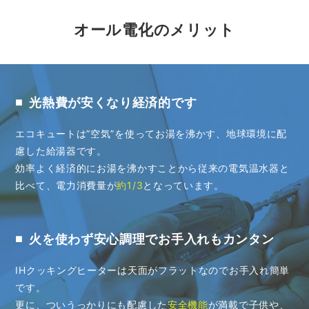
オール電化のメリット
光熱費が安くなり経済的です
■
エコキュートは”空気”を使ってお湯を沸かす、地球環境に配
慮した給湯器です。
効率よく経済的にお湯を沸かすことから従来の電気温水器と
比べて、電力消費量が
約1/3
となっています。
火を使わず安心調理でお手入れもカンタン
■
IHクッキングヒーターは天面がフラットなのでお手入れ簡単
です。
更に、ついうっかりにも配慮した
安全機能
が満載で子供や、