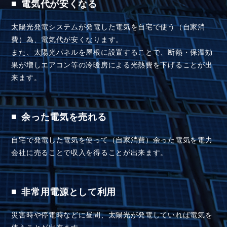
太陽光発電システムが発電した電気を自宅で使う（自家消
費）為、電気代が安くなります。
また、太陽光パネルを屋根に設置することで、断熱・保温効
果が増しエアコン等の冷暖房による光熱費を下げることが出
来ます。
余った電気を売れる
■
自宅で発電した電気を使って（自家消費）余った電気を電力
会社に売ることで収入を得ることが出来ます。
非常用電源として利用
■
災害時や停電時などに昼間、太陽光が発電していれば電気を
使うことが出来ます。