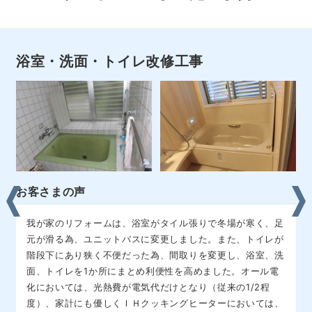
リフォーム全般改修工事
・浴室・洗面改修・階段補修・畳取替・クロス張替・玄関ド
ア・外構工事・雨樋工事・塗装（外壁・屋根）・駐車場拡
張・ＬＥＤ照明・オール電化工事・他
お客さまの声
ＩＨクッキングヒーターはとても使いやすくお掃除が簡単、
玄関も電子キータイプの為、ボタンを押すだけで鍵が開くの
で荷物の多いときや子供が小さいので抱っこしているときな
どとても便利です。また、キッチンの照明をＬＥＤ照明にか