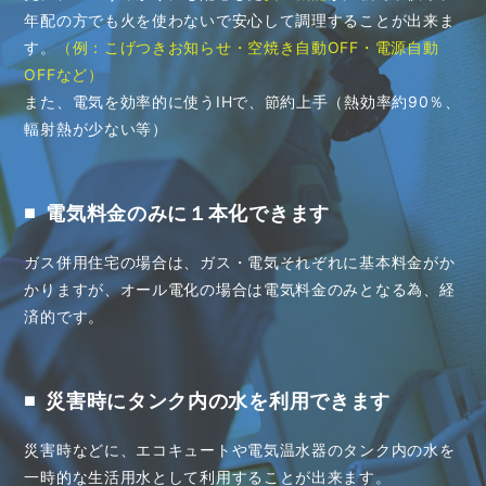
年配の方でも火を使わないで安心して調理することが出来ま
す。
（例：こげつきお知らせ・空焼き自動OFF・電源自動
OFFなど）
また、電気を効率的に使うIHで、節約上手（熱効率約90％、
輻射熱が少ない等）
電気料金のみに１本化できます
■
ガス併用住宅の場合は、ガス・電気それぞれに基本料金がか
かりますが、オール電化の場合は電気料金のみとなる為、経
済的です。
災害時にタンク内の水を利用できます
■
災害時などに、エコキュートや電気温水器のタンク内の水を
一時的な生活用水として利用することが出来ます。