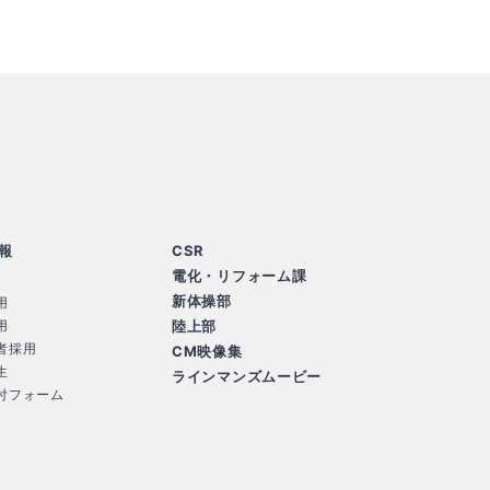
会社
報
CSR
電化・リフォーム課
新体操部
用
用
陸上部
者採用
CM映像集
生
ラインマンズムービー
付フォーム