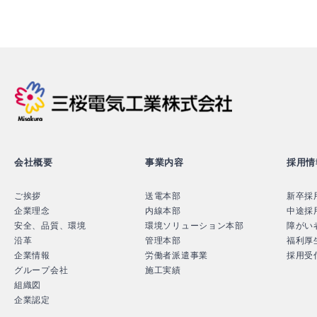
三桜電気工業株式
会社概要
事業内容
採用情
ご挨拶
送電本部
新卒採
企業理念
内線本部
中途採
安全、品質、環境
環境ソリューション本部
障がい
沿革
管理本部
福利厚
企業情報
労働者派遣事業
採用受
グループ会社
施工実績
組織図
企業認定