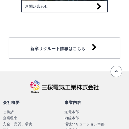
お問い合わせ
新卒リクルート情報はこちら
ペ
三桜電気工業株
会社概要
事業内容
ご挨拶
送電本部
企業理念
内線本部
安全、品質、環境
環境ソリューション本部