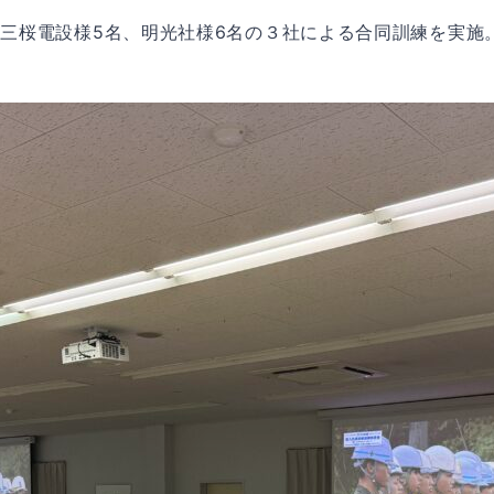
、三桜電設様5名、明光社様6名の３社による合同訓練を実施