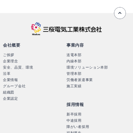
ペ
三桜電気工業株
会社概要
事業内容
ご挨拶
送電本部
企業理念
内線本部
安全、品質、環境
環境ソリューション本部
沿革
管理本部
企業情報
労働者派遣事業
グループ会社
施工実績
組織図
企業認定
採用情報
新卒採用
中途採用
障がい者採用
福利厚生