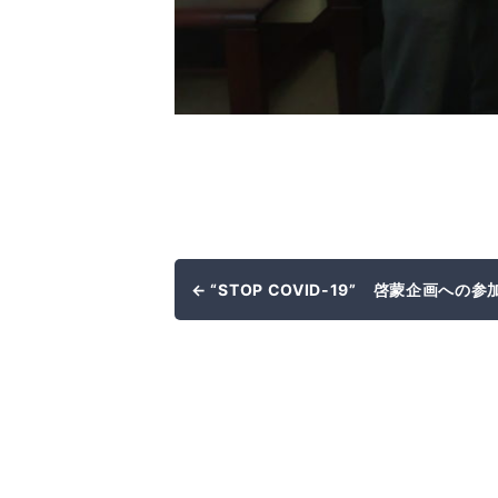
← “STOP COVID-19” 啓蒙企画への