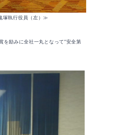
鬼塚執行役員（左）≫
賞を励みに全社一丸となって”安全第